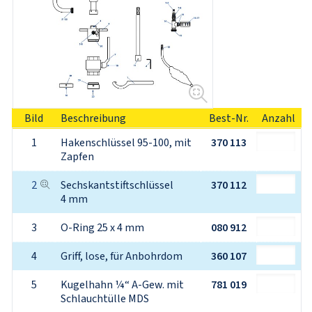
Bild
Beschreibung
Best-Nr.
Anzahl
1
Hakenschlüssel 95-100, mit 
370 113
Zapfen
2
Sechskantstiftschlüssel 
370 112
4 mm
3
O-Ring 25 x 4 mm
080 912
4
Griff, lose, für Anbohrdom
360 107
5
Kugelhahn ¼“ A-Gew. mit 
781 019
Schlauchtülle MDS