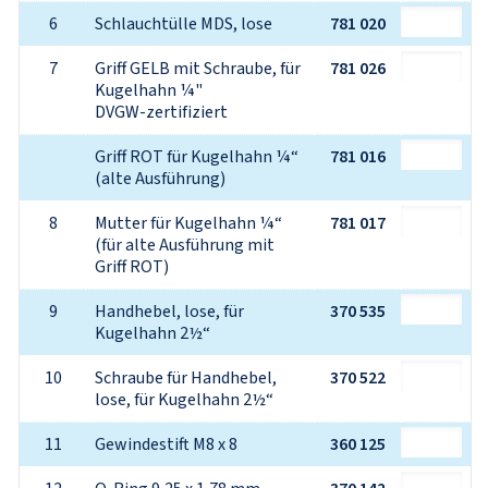
6
Schlauchtülle MDS, lose
781 020
7
Griff GELB mit Schraube, für 
781 026
Kugelhahn ¼"
DVGW-zertifiziert
Griff ROT für Kugelhahn ¼“ 
781 016
(alte Ausführung)
8
Mutter für Kugelhahn ¼“ 
781 017
(für alte Ausführung mit 
Griff ROT)
9
Handhebel, lose, für 
370 535
Kugelhahn 2½“
10
Schraube für Handhebel, 
370 522
lose, für Kugelhahn 2½“
11
Gewindestift M8 x 8
360 125