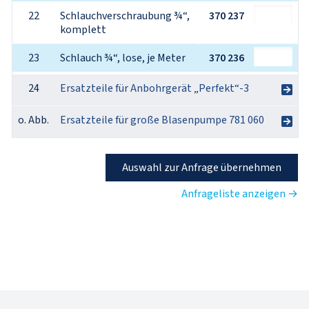
22
Schlauchverschraubung ¾“, 
370 237
komplett
23
Schlauch ¾“, lose, je Meter
370 236
24
Ersatzteile für Anbohrgerät „Perfekt“-3
o. Abb.
Ersatzteile für große Blasenpumpe 781 060
Auswahl zur Anfrage übernehmen
Anfrageliste anzeigen →