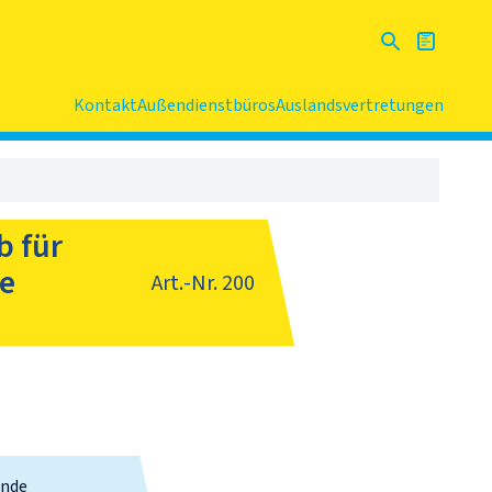
Kontakt
Außendienstbüros
Auslandsvertretungen
b für
le
Art.-Nr.
200
inde