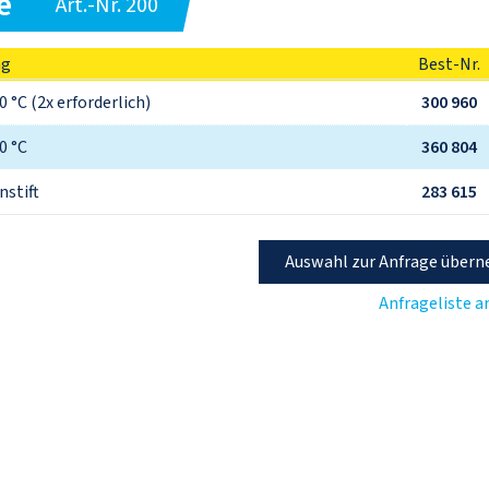
e
Art.-Nr. 200
ng
Best-Nr.
0 °C (2x erforderlich)
300 960
0 °C
360 804
stift
283 615
Auswahl zur Anfrage über
Anfrageliste 