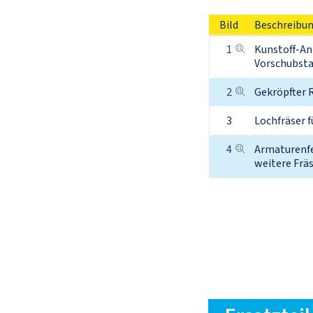
Bild
Beschreibu
1
Kunstoff-Anb
Vorschubsta
2
Gekröpfter 
3
Lochfräser 
4
Armaturenfet
weitere Frä