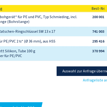
ng
Best-Nr.
ohgerät“ für PE und PVC, Typ Schmieding, incl. 
200 001
nge (Bohrstange)
Ratschen-Ringschlüssel SW 13 x 17
741 003
für PE/PVC 1½“ (Ø 36 mm), aus HSS
295 416
t Silikon, Tube 100 g

370 994
ser für PE/PVC
Auswahl zur Anfrage über
Anfrageliste 