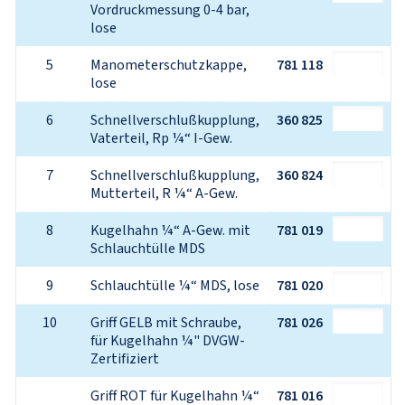
Vordruckmessung 0-4 bar, 
lose
5
Manometerschutzkappe, 
781 118
lose
6
Schnellverschlußkupplung, 
360 825
Vaterteil, Rp ¼“ I-Gew.
7
Schnellverschlußkupplung, 
360 824
Mutterteil, R ¼“ A-Gew.
8
Kugelhahn ¼“ A-Gew. mit 
781 019
Schlauchtülle MDS
9
Schlauchtülle ¼“ MDS, lose
781 020
10
Griff GELB mit Schraube, 
781 026
für Kugelhahn ¼" DVGW-
Zertifiziert
Griff ROT für Kugelhahn ¼“ 
781 016