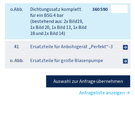
o.Abb.
Dichtungssatz komplett 
360 590
für ein BSG 4 bar 
(bestehend aus: 2x Bild19, 
1x Bild 20, 1x Bild 13, 1x Bild 
18 und 1x Bild 14)
41
Ersatzteile für Anbohrgerät „Perfekt“-3
o. Abb.
Ersatzteile für große Blasenpumpe
Auswahl zur Anfrage übernehmen
Anfrageliste anzeigen →