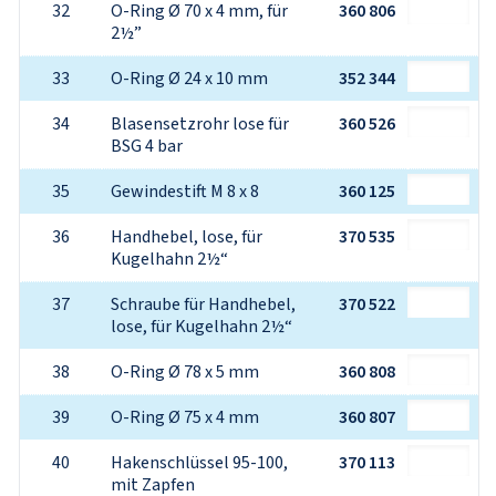
32
O-Ring Ø 70 x 4 mm, für 
360 806
2½”
33
O-Ring Ø 24 x 10 mm
352 344
34
Blasensetzrohr lose für 
360 526
BSG 4 bar
35
Gewindestift M 8 x 8
360 125
36
Handhebel, lose, für 
370 535
Kugelhahn 2½“
37
Schraube für Handhebel, 
370 522
lose, für Kugelhahn 2½“
38
O-Ring Ø 78 x 5 mm
360 808
39
O-Ring Ø 75 x 4 mm
360 807
40
Hakenschlüssel 95-100, 
370 113
mit Zapfen