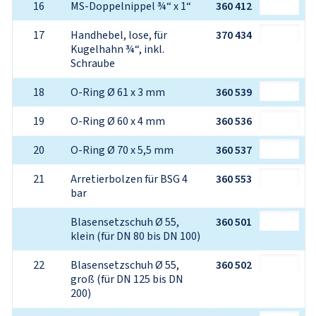
16
MS-Doppelnippel ¾“ x 1“
360 412
17
Handhebel, lose, für 
370 434
Kugelhahn ¾“, inkl. 
Schraube
18
O-Ring Ø 61 x 3 mm
360 539
19
O-Ring Ø 60 x 4 mm
360 536
20
O-Ring Ø 70 x 5,5 mm
360 537
21
Arretierbolzen für BSG 4 
360 553
bar
Blasensetzschuh Ø 55, 
360 501
klein (für DN 80 bis DN 100)
22
Blasensetzschuh Ø 55, 
360 502
groß (für DN 125 bis DN 
200)