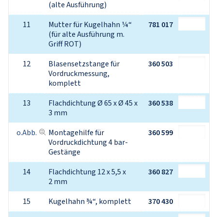
(alte Ausführung)
11
Mutter für Kugelhahn ¼“ 
781 017
(für alte Ausführung m. 
Griff ROT)
12
Blasensetzstange für 
360 503
Vordruckmessung, 
komplett
13
Flachdichtung Ø 65 x Ø 45 x 
360 538
3 mm
o.Abb.
Montagehilfe für 
360 599
Vordruckdichtung 4 bar-
Gestänge
14
Flachdichtung 12 x 5,5 x 
360 827
2 mm
15
Kugelhahn ¾“, komplett
370 430