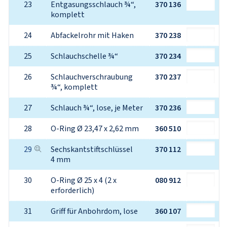
23
Entgasungsschlauch ¾“, 
370 136
komplett
24
Abfackelrohr mit Haken
370 238
25
Schlauchschelle ¾“
370 234
26
Schlauchverschraubung 
370 237
¾“, komplett
27
Schlauch ¾“, lose, je Meter
370 236
28
O-Ring Ø 23,47 x 2,62 mm
360 510
29
Sechskantstiftschlüssel 
370 112
4 mm
30
O-Ring Ø 25 x 4 (2 x 
080 912
erforderlich)
31
Griff für Anbohrdom, lose
360 107